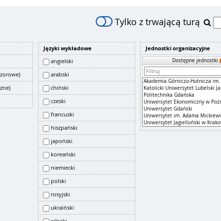
Tylko z trwającą turą
Języki wykładowe
Jednostki organizacyjne
Dostępne jednostki
angielski
czorowe)
arabski
czne)
chiński
czeski
francuski
hiszpański
japoński
koreański
niemiecki
polski
rosyjski
ukraiński
włoski