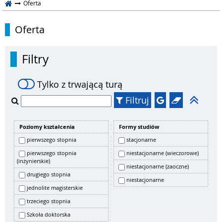
Oferta
Oferta
Filtry
Tylko z trwającą turą
Filtruj
Poziomy kształcenia
Formy studiów
pierwszego stopnia
stacjonarne
pierwszego stopnia
niestacjonarne (wieczorowe)
(inżynierskie)
niestacjonarne (zaoczne)
drugiego stopnia
niestacjonarne
jednolite magisterskie
trzeciego stopnia
Szkoła doktorska