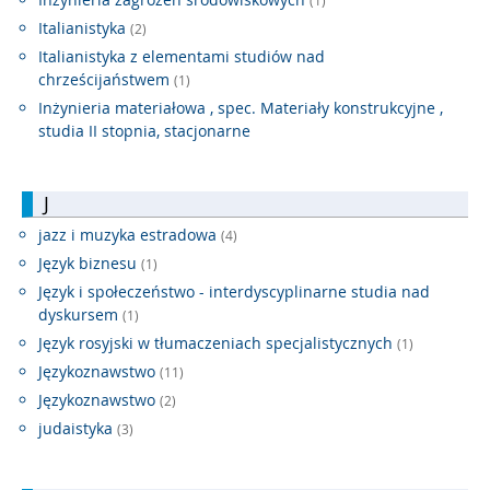
(1)
Italianistyka
(2)
Italianistyka z elementami studiów nad
chrześcijaństwem
(1)
Inżynieria materiałowa , spec. Materiały konstrukcyjne ,
studia II stopnia, stacjonarne
J
jazz i muzyka estradowa
(4)
Język biznesu
(1)
Język i społeczeństwo - interdyscyplinarne studia nad
dyskursem
(1)
Język rosyjski w tłumaczeniach specjalistycznych
(1)
Językoznawstwo
(11)
Językoznawstwo
(2)
judaistyka
(3)