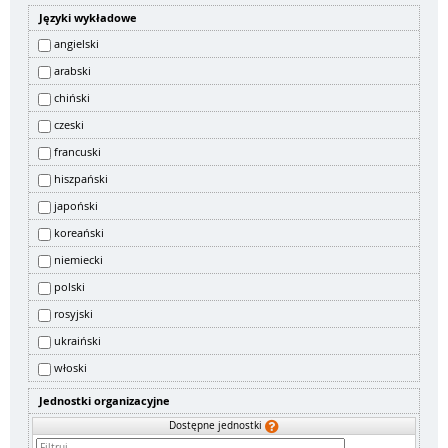
Języki wykładowe
angielski
arabski
chiński
czeski
francuski
hiszpański
japoński
koreański
niemiecki
polski
rosyjski
ukraiński
włoski
Jednostki organizacyjne
Dostępne jednostki