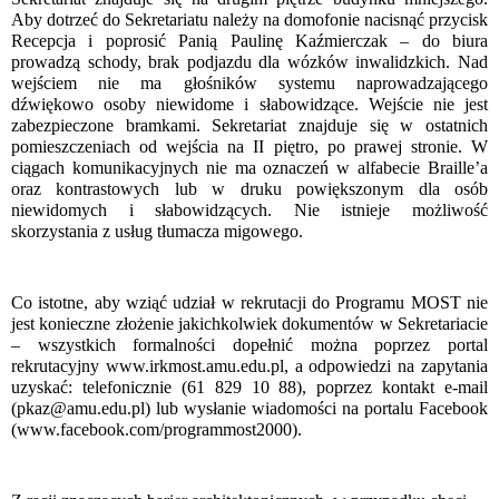
Aby dotrzeć do Sekretariatu należy na domofonie nacisnąć przycisk
Recepcja i poprosić Panią Paulinę Kaźmierczak – do biura
prowadzą schody, brak podjazdu dla wózków inwalidzkich. Nad
wejściem nie ma głośników systemu naprowadzającego
dźwiękowo osoby niewidome i słabowidzące. Wejście nie jest
zabezpieczone bramkami. Sekretariat znajduje się w ostatnich
pomieszczeniach od wejścia na II piętro, po prawej stronie. W
ciągach komunikacyjnych nie ma oznaczeń w alfabecie Braille’a
oraz kontrastowych lub w druku powiększonym dla osób
niewidomych i słabowidzących. Nie istnieje możliwość
skorzystania z usług tłumacza migowego.
Co istotne, aby wziąć udział w rekrutacji do Programu MOST nie
jest konieczne złożenie jakichkolwiek dokumentów w Sekretariacie
– wszystkich formalności dopełnić można poprzez portal
rekrutacyjny www.irkmost.amu.edu.pl, a odpowiedzi na zapytania
uzyskać: telefonicznie (61 829 10 88), poprzez kontakt e-mail
(pkaz@amu.edu.pl) lub wysłanie wiadomości na portalu Facebook
(www.facebook.com/programmost2000).