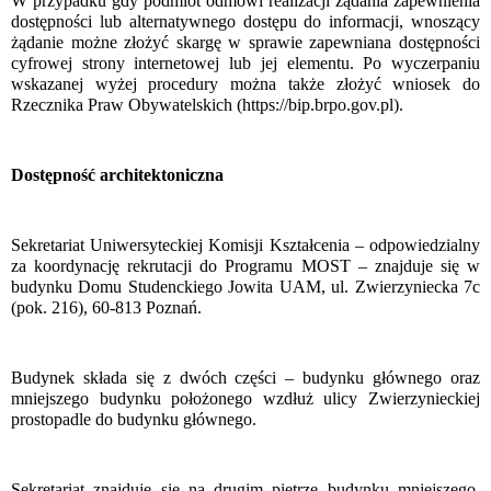
W przypadku gdy podmiot odmówi realizacji żądania zapewnienia
dostępności lub alternatywnego dostępu do informacji,
wnoszący
żądanie możne złożyć skargę w sprawie zapewniana dostępności
cyfrowej strony internetowej lub jej elementu. Po wyczerpaniu
wskazanej wyżej procedury można także złożyć wniosek do
Rzecznika Praw Obywatelskich (https://bip.brpo.gov.pl).
Dostępność architektoniczna
Sekretariat Uniwersyteckiej Komisji Kształcenia – odpowiedzialny
za koordynację rekrutacji do Programu MOST – znajduje się w
budynku Domu Studenckiego Jowita UAM, ul. Zwierzyniecka 7c
(pok. 216), 60-813 Poznań.
Budynek składa się z dwóch części – budynku głównego oraz
mniejszego budynku położonego wzdłuż ulicy Zwierzynieckiej
prostopadle do budynku głównego.
Sekretariat znajduje się na drugim piętrze budynku mniejszego.