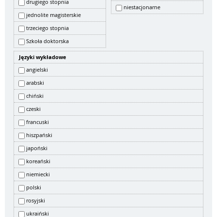
drugiego stopnia
niestacjonarne
jednolite magisterskie
trzeciego stopnia
Szkoła doktorska
Języki wykładowe
angielski
arabski
chiński
czeski
francuski
hiszpański
japoński
koreański
niemiecki
polski
rosyjski
ukraiński