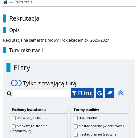
Rekrutacja
Rekrutacja
Opis
Rekrutacja na semestr zimowy i rok akademicki 2026/2027
Tury rekrutacji
Filtry
Tylko z trwającą turą
Filtruj
Poziomy kształcenia
Formy studiów
pierwszego stopnia
stacjonarne
pierwszego stopnia
niestacjonarne (wieczorowe)
(inżynierskie)
niestacjonarne (zaoczne)