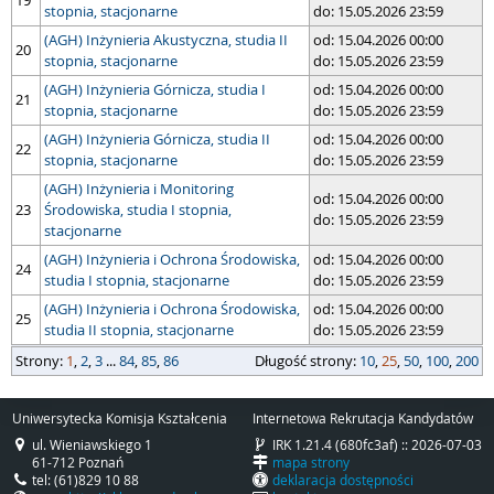
19
stopnia, stacjonarne
do: 15.05.2026 23:59
(AGH) Inżynieria Akustyczna, studia II
od: 15.04.2026 00:00
20
stopnia, stacjonarne
do: 15.05.2026 23:59
(AGH) Inżynieria Górnicza, studia I
od: 15.04.2026 00:00
21
stopnia, stacjonarne
do: 15.05.2026 23:59
(AGH) Inżynieria Górnicza, studia II
od: 15.04.2026 00:00
22
stopnia, stacjonarne
do: 15.05.2026 23:59
(AGH) Inżynieria i Monitoring
od: 15.04.2026 00:00
23
Środowiska, studia I stopnia,
do: 15.05.2026 23:59
stacjonarne
(AGH) Inżynieria i Ochrona Środowiska,
od: 15.04.2026 00:00
24
studia I stopnia, stacjonarne
do: 15.05.2026 23:59
(AGH) Inżynieria i Ochrona Środowiska,
od: 15.04.2026 00:00
25
studia II stopnia, stacjonarne
do: 15.05.2026 23:59
strony
Strony:
długość strony
1
,
2
,
3
...
84
,
85
,
86
Długość strony:
10
,
25
,
50
,
100
,
200
Uniwersytecka Komisja Kształcenia
Internetowa Rekrutacja Kandydatów
ul. Wieniawskiego 1
IRK 1.21.4 (680fc3af) :: 2026-07-03
61-712 Poznań
mapa strony
tel: (61)829 10 88
deklaracja dostępności