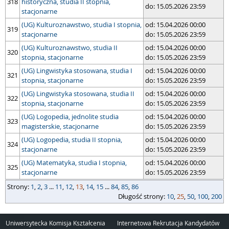
318
historyczna, studia II stopnia,
do: 15.05.2026 23:59
stacjonarne
(UG) Kulturoznawstwo, studia I stopnia,
od: 15.04.2026 00:00
319
stacjonarne
do: 15.05.2026 23:59
(UG) Kulturoznawstwo, studia II
od: 15.04.2026 00:00
320
stopnia, stacjonarne
do: 15.05.2026 23:59
(UG) Lingwistyka stosowana, studia I
od: 15.04.2026 00:00
321
stopnia, stacjonarne
do: 15.05.2026 23:59
(UG) Lingwistyka stosowana, studia II
od: 15.04.2026 00:00
322
stopnia, stacjonarne
do: 15.05.2026 23:59
(UG) Logopedia, jednolite studia
od: 15.04.2026 00:00
323
magisterskie, stacjonarne
do: 15.05.2026 23:59
(UG) Logopedia, studia II stopnia,
od: 15.04.2026 00:00
324
stacjonarne
do: 15.05.2026 23:59
(UG) Matematyka, studia I stopnia,
od: 15.04.2026 00:00
325
stacjonarne
do: 15.05.2026 23:59
strony
Strony:
długość strony
1
,
2
,
3
...
11
,
12
,
13
,
14
,
15
...
84
,
85
,
86
Długość strony:
10
,
25
,
50
,
100
,
200
Uniwersytecka Komisja Kształcenia
Internetowa Rekrutacja Kandydatów