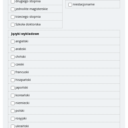
drugiego stopnia
niestacjonarne
jednolite magisterskie
trzeciego stopnia
Szkoła doktorska
Języki wykładowe
angielski
arabski
chiński
czeski
francuski
hiszpański
japoński
koreański
niemiecki
polski
rosyjski
ukraiński