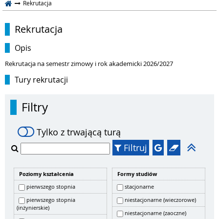
Rekrutacja
Rekrutacja
Opis
Rekrutacja na semestr zimowy i rok akademicki 2026/2027
Tury rekrutacji
Filtry
Tylko z trwającą turą
Filtruj
Poziomy kształcenia
Formy studiów
pierwszego stopnia
stacjonarne
pierwszego stopnia
niestacjonarne (wieczorowe)
(inżynierskie)
niestacjonarne (zaoczne)