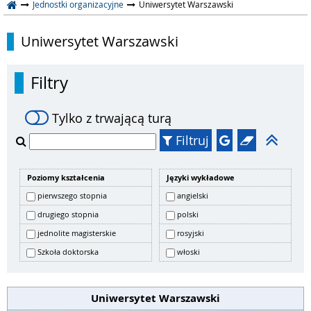
Jednostki organizacyjne
Uniwersytet Warszawski
Uniwersytet Warszawski
Filtry
Tylko z trwającą turą
Filtruj
Poziomy kształcenia
Języki wykładowe
pierwszego stopnia
angielski
drugiego stopnia
polski
jednolite magisterskie
rosyjski
Szkoła doktorska
włoski
Uniwersytet Warszawski