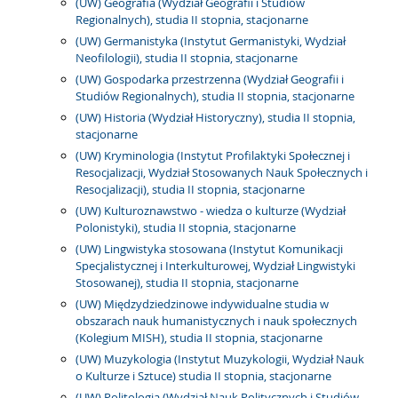
(UW) Geografia (Wydział Geografii i Studiów
Regionalnych), studia II stopnia, stacjonarne
(UW) Germanistyka (Instytut Germanistyki, Wydział
Neofilologii), studia II stopnia, stacjonarne
(UW) Gospodarka przestrzenna (Wydział Geografii i
Studiów Regionalnych), studia II stopnia, stacjonarne
(UW) Historia (Wydział Historyczny), studia II stopnia,
stacjonarne
(UW) Kryminologia (Instytut Profilaktyki Społecznej i
Resocjalizacji, Wydział Stosowanych Nauk Społecznych i
Resocjalizacji), studia II stopnia, stacjonarne
(UW) Kulturoznawstwo - wiedza o kulturze (Wydział
Polonistyki), studia II stopnia, stacjonarne
(UW) Lingwistyka stosowana (Instytut Komunikacji
Specjalistycznej i Interkulturowej, Wydział Lingwistyki
Stosowanej), studia II stopnia, stacjonarne
(UW) Międzydziedzinowe indywidualne studia w
obszarach nauk humanistycznych i nauk społecznych
(Kolegium MISH), studia II stopnia, stacjonarne
(UW) Muzykologia (Instytut Muzykologii, Wydział Nauk
o Kulturze i Sztuce) studia II stopnia, stacjonarne
(UW) Politologia (Wydział Nauk Politycznych i Studiów