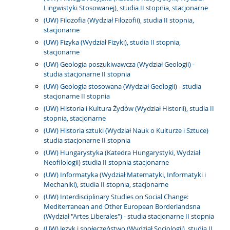
Lingwistyki Stosowanej), studia II stopnia, stacjonarne
(UW) Filozofia (Wydział Filozofii), studia II stopnia,
stacjonarne
(UW) Fizyka (Wydział Fizyki), studia II stopnia,
stacjonarne
(UW) Geologia poszukiwawcza (Wydział Geologii) -
studia stacjonarne II stopnia
(UW) Geologia stosowana (Wydział Geologii) - studia
stacjonarne II stopnia
(UW) Historia i Kultura Żydów (Wydział Historii), studia II
stopnia, stacjonarne
(UW) Historia sztuki (Wydział Nauk o Kulturze i Sztuce)
studia stacjonarne II stopnia
(UW) Hungarystyka (Katedra Hungarystyki, Wydział
Neofilologii) studia II stopnia stacjonarne
(UW) Informatyka (Wydział Matematyki, Informatyki i
Mechaniki), studia II stopnia, stacjonarne
(UW) Interdisciplinary Studies on Social Change:
Mediterranean and Other European Borderlandsna
(Wydział "Artes Liberales") - studia stacjonarne II stopnia
(UW) Język i społeczeństwo (Wydział Socjologii), studia II