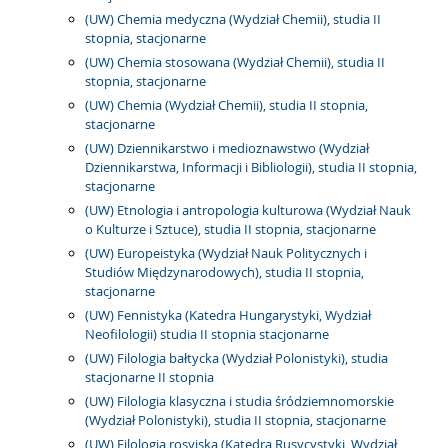
(UW) Chemia medyczna (Wydział Chemii), studia II
stopnia, stacjonarne
(UW) Chemia stosowana (Wydział Chemii), studia II
stopnia, stacjonarne
(UW) Chemia (Wydział Chemii), studia II stopnia,
stacjonarne
(UW) Dziennikarstwo i medioznawstwo (Wydział
Dziennikarstwa, Informacji i Bibliologii), studia II stopnia,
stacjonarne
(UW) Etnologia i antropologia kulturowa (Wydział Nauk
o Kulturze i Sztuce), studia II stopnia, stacjonarne
(UW) Europeistyka (Wydział Nauk Politycznych i
Studiów Międzynarodowych), studia II stopnia,
stacjonarne
(UW) Fennistyka (Katedra Hungarystyki, Wydział
Neofilologii) studia II stopnia stacjonarne
(UW) Filologia bałtycka (Wydział Polonistyki), studia
stacjonarne II stopnia
(UW) Filologia klasyczna i studia śródziemnomorskie
(Wydział Polonistyki), studia II stopnia, stacjonarne
(UW) Filologia rosyjska (Katedra Rusycystyki, Wydział