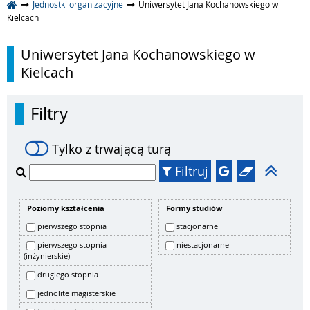
Jednostki organizacyjne
Uniwersytet Jana Kochanowskiego w
Kielcach
Uniwersytet Jana Kochanowskiego w
Kielcach
Filtry
Tylko z trwającą turą
Filtruj
Poziomy kształcenia
Formy studiów
pierwszego stopnia
stacjonarne
pierwszego stopnia
niestacjonarne
(inżynierskie)
drugiego stopnia
jednolite magisterskie