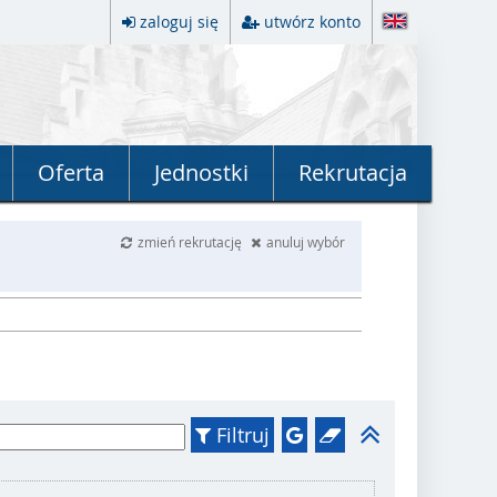
zaloguj się
utwórz konto
Oferta
Jednostki
Rekrutacja
zmień rekrutację
anuluj wybór
Filtruj