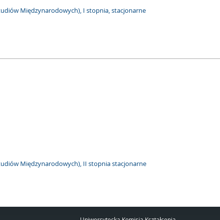
Studiów Międzynarodowych), I stopnia, stacjonarne
Studiów Międzynarodowych), II stopnia stacjonarne
Uniwersytecka Komisja Kształcenia