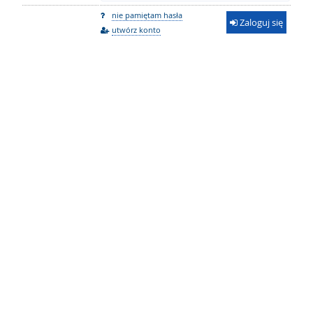
nie pamiętam hasła
Zaloguj się
utwórz konto