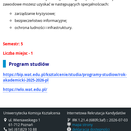
zawodowe możesz uzyskać w następujących specjalnościach:
zarządzanie kryzysowe;
bezpieczeństwo informacyjne;
ochrona ludności i infrastruktury.
Semestr: 5
Liczba miejsc - 1
Program studiów
https://bip.wat.edu.pl/ksztalcenie/studia/programy-studiow/rok-
akademicki-2025-2026-pl
https://wlo.wat.edu.pl/
Uniwersytecka Komisja Kształcenia
Internetowa Rekrutacja Kandydatów
ul. Wieniawskiego 1
IRK 1.21.4 (680fc3af) :: 2026-07-03
61-712 Poznań
mapa strony
tel: (61)829 10 88
deklaracja dostępności