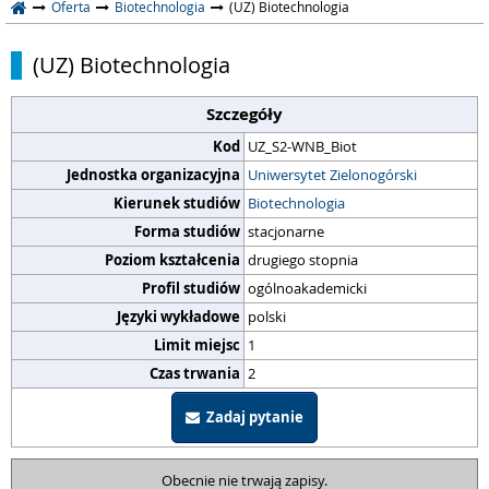
Oferta
Biotechnologia
(UZ) Biotechnologia
(UZ) Biotechnologia
Szczegóły
Kod
UZ_S2-WNB_Biot
Jednostka organizacyjna
Uniwersytet Zielonogórski
Kierunek studiów
Biotechnologia
Forma studiów
stacjonarne
Poziom kształcenia
drugiego stopnia
Profil studiów
ogólnoakademicki
Języki wykładowe
polski
Limit miejsc
1
Czas trwania
2
Zadaj pytanie
Obecnie nie trwają zapisy.