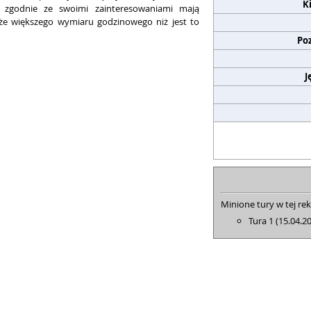
K
nci zgodnie ze swoimi zainteresowaniami mają
kże większego wymiaru godzinowego niż jest to
Po
J
Minione tury w tej rek
Tura 1 (15.04.2