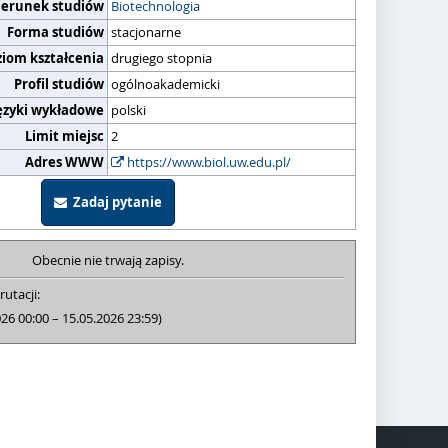
ierunek studiów
Biotechnologia
Forma studiów
stacjonarne
ziom kształcenia
drugiego stopnia
Profil studiów
ogólnoakademicki
ęzyki wykładowe
polski
Limit miejsc
2
Adres WWW
https://www.biol.uw.edu.pl/
Zadaj pytanie
Obecnie nie trwają zapisy.
rutacji:
026 00:00 – 15.05.2026 23:59)