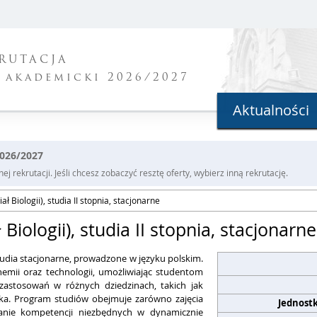
RUTACJA
 akademicki 2026/2027
Aktualności
2026/2027
j rekrutacji. Jeśli chcesz zobaczyć resztę oferty, wybierz inną rekrutację.
 Biologii), studia II stopnia, stacjonarne
iologii), studia II stopnia, stacjonarne
tudia stacjonarne, prowadzone w języku polskim.
chemii oraz technologii, umożliwiając studentom
zastosowań w różnych dziedzinach, takich jak
ka.
Program studiów obejmuje zarówno zajęcia
Jednost
ijanie kompetencji niezbędnych w dynamicznie