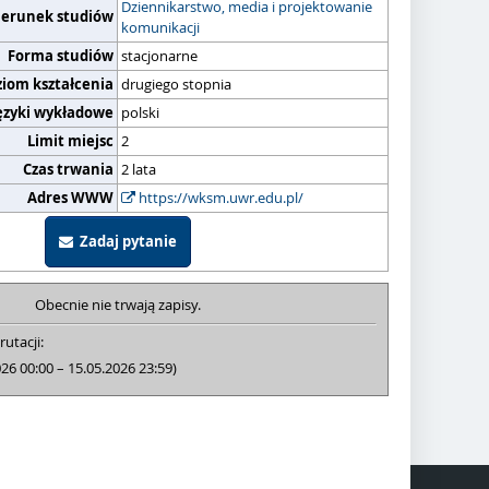
Dziennikarstwo, media i projektowanie
ierunek studiów
komunikacji
Forma studiów
stacjonarne
ziom kształcenia
drugiego stopnia
ęzyki wykładowe
polski
Limit miejsc
2
Czas trwania
2 lata
Adres WWW
https://wksm.uwr.edu.pl/
Zadaj pytanie
Obecnie nie trwają zapisy.
rutacji:
026 00:00 – 15.05.2026 23:59)