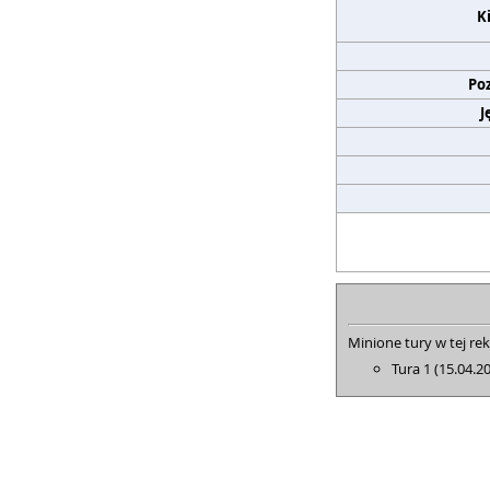
K
Po
J
Minione tury w tej rek
Tura 1 (15.04.2