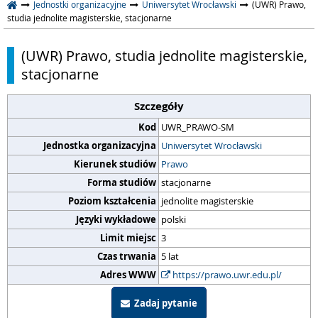
Jednostki organizacyjne
Uniwersytet Wrocławski
(UWR) Prawo,
studia jednolite magisterskie, stacjonarne
(UWR) Prawo, studia jednolite magisterskie,
stacjonarne
Szczegóły
Kod
UWR_PRAWO-SM
Jednostka organizacyjna
Uniwersytet Wrocławski
Kierunek studiów
Prawo
Forma studiów
stacjonarne
Poziom kształcenia
jednolite magisterskie
Języki wykładowe
polski
Limit miejsc
3
Czas trwania
5 lat
Adres WWW
https://prawo.uwr.edu.pl/
Zadaj pytanie