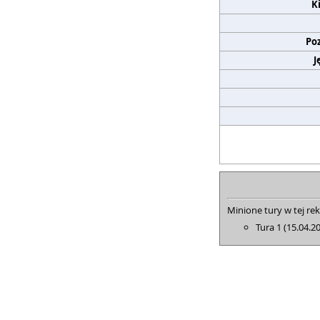
K
Po
J
Minione tury w tej rek
Tura 1 (15.04.2