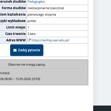
ierunek studiów
Pedagogika
Forma studiów
niestacjonarne (zaoczne)
ziom kształcenia
pierwszego stopnia
ęzyki wykładowe
polski
Limit miejsc
1
Czas trwania
3 lata
Adres WWW
https://wnhip.uwr.edu.pl/
Zadaj pytanie
Obecnie nie trwają zapisy.
rutacji:
026 00:00 – 15.05.2026 23:59)