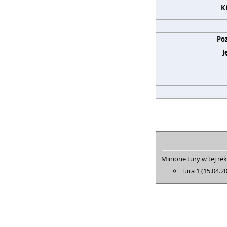
K
Po
J
Minione tury w tej rek
Tura 1 (15.04.2