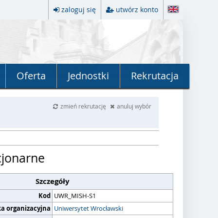
zaloguj się
utwórz konto
Oferta
Jednostki
Rekrutacja
zmień rekrutację
anuluj wybór
cjonarne
Szczegóły
Kod
UWR_MISH-S1
ka organizacyjna
Uniwersytet Wrocławski