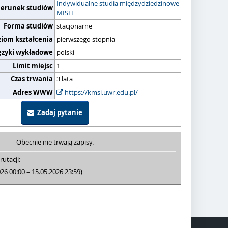
Indywidualne studia międzydziedzinowe
ierunek studiów
MISH
Forma studiów
stacjonarne
ziom kształcenia
pierwszego stopnia
ęzyki wykładowe
polski
Limit miejsc
1
Czas trwania
3 lata
Adres WWW
https://kmsi.uwr.edu.pl/
Zadaj pytanie
Obecnie nie trwają zapisy.
rutacji:
026 00:00 – 15.05.2026 23:59)