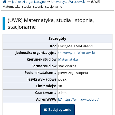
Jednostki organizacyjne
Uniwersytet Wrocławski
(UWR)
Matematyka, studia I stopnia, stacjonarne
(UWR) Matematyka, studia I stopnia,
stacjonarne
Szczegóły
Kod
UWR_MATEMATYKA-S1
Jednostka organizacyjna
Uniwersytet Wrocławski
Kierunek studiów
Matematyka
Forma studiów
stacjonarne
Poziom kształcenia
pierwszego stopnia
Języki wykładowe
polski
Limit miejsc
10
Czas trwania
3 lata
Adres WWW
https://wmi.uwr.edu.pl/
Zadaj pytanie