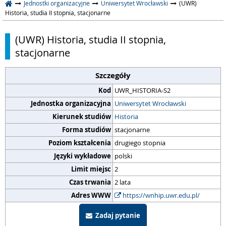
Jednostki organizacyjne
Uniwersytet Wrocławski
(UWR)
Historia, studia II stopnia, stacjonarne
(UWR) Historia, studia II stopnia,
stacjonarne
Szczegóły
Kod
UWR_HISTORIA-S2
Jednostka organizacyjna
Uniwersytet Wrocławski
Kierunek studiów
Historia
Forma studiów
stacjonarne
Poziom kształcenia
drugiego stopnia
Języki wykładowe
polski
Limit miejsc
2
Czas trwania
2 lata
Adres WWW
https://wnhip.uwr.edu.pl/
Zadaj pytanie