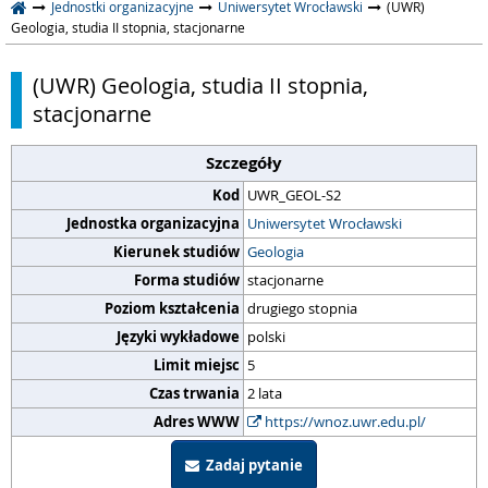
Jednostki organizacyjne
Uniwersytet Wrocławski
(UWR)
Geologia, studia II stopnia, stacjonarne
(UWR) Geologia, studia II stopnia,
stacjonarne
Szczegóły
Kod
UWR_GEOL-S2
Jednostka organizacyjna
Uniwersytet Wrocławski
Kierunek studiów
Geologia
Forma studiów
stacjonarne
Poziom kształcenia
drugiego stopnia
Języki wykładowe
polski
Limit miejsc
5
Czas trwania
2 lata
Adres WWW
https://wnoz.uwr.edu.pl/
Zadaj pytanie