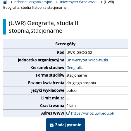
Jednostki organizacyjne
Uniwersytet Wrocławski
(UWR)
Geografia, studia II stopnia,stacjonarne
(UWR) Geografia, studia II
stopnia,stacjonarne
Szczegóły
Kod
UWR_GEOG-S2
Jednostka organizacyjna
Uniwersytet Wrocławski
Kierunek studiów
Geografia
Forma studiów
stacjonarne
Poziom kształcenia
drugiego stopnia
Języki wykładowe
polski
Limit miejsc
5
Czas trwania
2 lata
Adres WWW
https://wnoz.uwr.edu.pl/
Zadaj pytanie