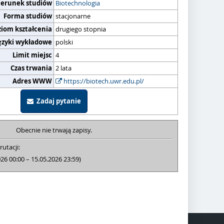
ierunek studiów
Biotechnologia
Forma studiów
stacjonarne
ziom kształcenia
drugiego stopnia
ęzyki wykładowe
polski
Limit miejsc
4
Czas trwania
2 lata
Adres WWW
https://biotech.uwr.edu.pl/
Zadaj pytanie
Obecnie nie trwają zapisy.
rutacji:
026 00:00 – 15.05.2026 23:59)