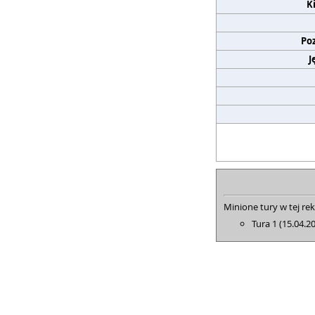
K
Po
J
Minione tury w tej rek
Tura 1 (15.04.2