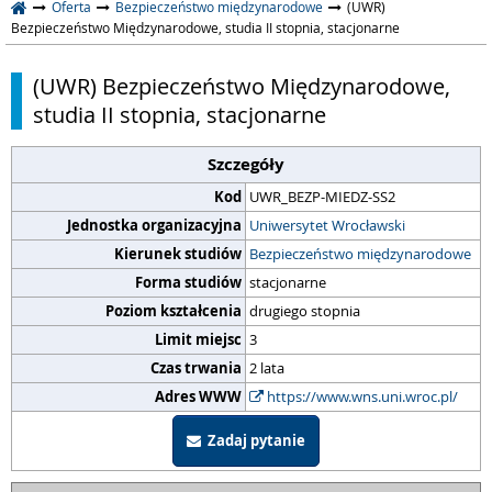
Oferta
Bezpieczeństwo międzynarodowe
(UWR)
Bezpieczeństwo Międzynarodowe, studia II stopnia, stacjonarne
(UWR) Bezpieczeństwo Międzynarodowe,
studia II stopnia, stacjonarne
Szczegóły
Kod
UWR_BEZP-MIEDZ-SS2
Jednostka organizacyjna
Uniwersytet Wrocławski
Kierunek studiów
Bezpieczeństwo międzynarodowe
Forma studiów
stacjonarne
Poziom kształcenia
drugiego stopnia
Limit miejsc
3
Czas trwania
2 lata
Adres WWW
https://www.wns.uni.wroc.pl/
Zadaj pytanie