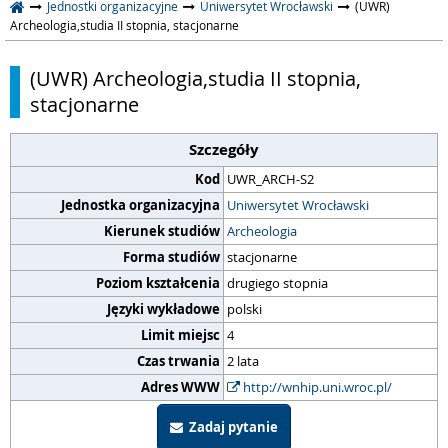
Jednostki organizacyjne
Uniwersytet Wrocławski
(UWR)
Archeologia,studia II stopnia, stacjonarne
(UWR) Archeologia,studia II stopnia,
stacjonarne
Szczegóły
Kod
UWR_ARCH-S2
Jednostka organizacyjna
Uniwersytet Wrocławski
Kierunek studiów
Archeologia
Forma studiów
stacjonarne
Poziom kształcenia
drugiego stopnia
Języki wykładowe
polski
Limit miejsc
4
Czas trwania
2 lata
Adres WWW
http://wnhip.uni.wroc.pl/
Zadaj pytanie