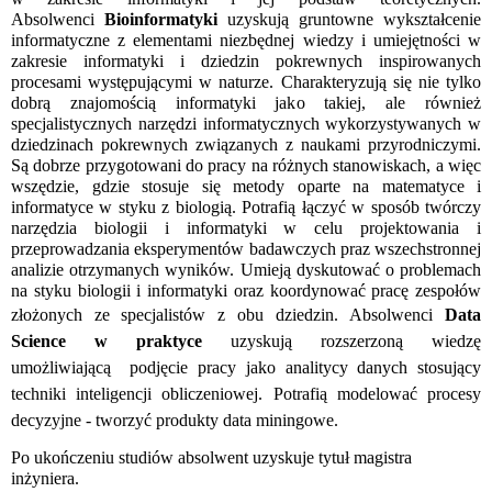
Absolwenci
Bioinformatyki
uzyskują gruntowne wykształcenie
informatyczne z elementami niezbędnej wiedzy i umiejętności w
zakresie informatyki i dziedzin pokrewnych inspirowanych
procesami występującymi w naturze. Charakteryzują się nie tylko
dobrą znajomością informatyki jako takiej, ale również
specjalistycznych narzędzi informatycznych wykorzystywanych w
dziedzinach pokrewnych związanych z naukami przyrodniczymi.
Są dobrze przygotowani do pracy na różnych stanowiskach, a więc
wszędzie, gdzie stosuje się metody oparte na matematyce i
informatyce w styku z biologią. Potrafią łączyć w sposób twórczy
narzędzia biologii i informatyki w celu projektowania i
przeprowadzania eksperymentów badawczych praz wszechstronnej
analizie otrzymanych wyników. Umieją dyskutować o problemach
na styku biologii i informatyki oraz koordynować pracę zespołów
złożonych ze specjalistów z obu dziedzin.
Absolwenci
Data
Science w praktyce
uzyskują rozszerzoną wiedzę
umożliwiającą
podjęcie pracy jako analitycy danych stosujący
techniki inteligencji obliczeniowej. Potrafią modelować procesy
decyzyjne - tworzyć produkty data miningowe.
Po ukończeniu studiów absolwent uzyskuje tytuł magistra
inżyniera.