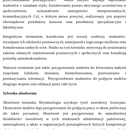
studentów z zasadami etyki, kształtowanie postaw aktywnego uczestnictwa w
społeczeństwie, wykształcenie umiejętności interpersonalnych,
komunikacyjnych Cel, o którym mowa powyżej, realizowany jest poprzez
obowiązkowe przedmioty kursowe oraz przedmioty specjalizacyjne i
fakultatywne.
Integralnym elementem kształcenia jest rozwój osobowy studentów:
rozwijanie ich zdolności poznawczych, umiejętności logicznego myślenia oraz
formułowania trafnych ocen. Studia na tym kierunku motywują do poszerzania
zakresu własnych zainteresowań poznawczych i społecznych oraz kształtują
potrzebę samodoskonalenia.
Ważnym wymiarem jest także przygotowanie studenta do kierowania małymi
zespołami ludzkimi, zbierania, hierarchizowania, przetwarzania i
przekazywania informacji. Przysposobienie studentów do podjęcia studiów
drugiego stopnia oraz edukacji przez całe życie.
Sylwetka absolwenta
Absolwent kierunku Kryminologia uzyskuje tytuł zawodowy licencjata.
Ukończenie studiów daje przygotowanie do podjęcia pracy w sferze publicznej
ale także prywatnej. Absolwent jest przygotowany do samodzielnej
działalności zawodowej w tych strukturach administracji państwowej,
samorządowej a także w organizacjach pozarządowych których kompetencje