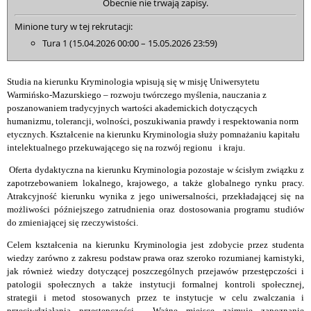
Obecnie nie trwają zapisy.
Minione tury w tej rekrutacji:
Tura 1 (15.04.2026 00:00 – 15.05.2026 23:59)
Studia na kierunku Kryminologia wpisują się w misję Uniwersytetu
Warmińsko-Mazurskiego – rozwoju twórczego myślenia, nauczania z
poszanowaniem tradycyjnych wartości akademickich dotyczących
humanizmu, tolerancji, wolności, poszukiwania prawdy i respektowania norm
etycznych. Kształcenie na kierunku Kryminologia służy pomnażaniu kapitału
intelektualnego przekuwającego się na rozwój regionu i kraju.
Oferta dydaktyczna na kierunku Kryminologia pozostaje w ścisłym związku z
zapotrzebowaniem lokalnego, krajowego, a także globalnego rynku pracy.
Atrakcyjność kierunku wynika z jego uniwersalności, przekładającej się na
możliwości późniejszego zatrudnienia oraz dostosowania programu studiów
do zmieniającej się rzeczywistości.
Celem kształcenia na kierunku Kryminologia jest zdobycie przez studenta
wiedzy zarówno z zakresu podstaw prawa oraz szeroko rozumianej karnistyki,
jak również wiedzy dotyczącej poszczególnych przejawów przestępczości i
patologii społecznych a także instytucji formalnej kontroli społecznej,
strategii i metod stosowanych przez te instytucje w celu zwalczania i
przeciwdziałania przestępczości. Ważne miejsce zajmuje zapoznanie