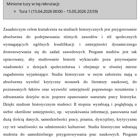
Minione tury w tej rekrutacji:
Tura 1 (15.04.2026 00:00 – 15.05.2026 23:59)
Zasadniczym celem kształcenia na studiach historycznych jest przygotowanie
absolwenta do podejmowania różnych zawodów i ról społecznych
wymagających ogólnych kwalifikacji i umiejętności dynamicznego
dostosowywania się do zadań zawodowych. Program studiów jest tak
opracowany, aby studiowanie historii wykraczało poza przyswajanie
wiadomości o dziejach społeczeństwa i obejmuje w równiej mierze
zagadnienia wyjaśniające. Studia historyczne w swym założeniu mają u
absolwenta wyrobić krytyczny stosunek do literatury naukowej, do
poznawanych faktów oraz wyzwolić umiejętność poprawnego rozumienia i
odtwarzania dziejów m.in. poprzez opanowanie warsztatu pracy historyka.
Dzięki studiom historycznym studenci II stopnia wyrabiają i pogłębiają u
siebie określone umiejętności, np.: wyszukiwania informacji, panowania nad
dużą ilością danych, samodzielności pracy, pisania, dyscypliny, krytycyzmu
czy też wrażliwości na odmienności kulturowe. Studia historyczne wdrażają
studenta do samodzielnego przygotowywania prac naukowych. Program