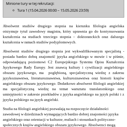
Minione tury w tej rekrutacji:
Tura 1 (15.04.2026 00:00 – 15.05.2026 23:59)
Absolwent studiów drugiego stopnia na kierunku filologia angielska
otrzymuje tytuł zawodowy magistra, który uprawnia go do kontynuowania
kształcenia na studiach trzeciego stopnia – doktoranckich oraz dalszego
kształcenia w ramach studiów podyplomowych.
Absolwent studiów drugiego stopnia jest wykwalifikowanym specjalistą -
posiada bardzo dobrą znajomość języka angielskiego w mowie i w piśmie,
odpowiadającą poziomowi C2 Europejskiego Systemu Opisu Kształcenia
Językowego Rady Europy. Jest znawcą kultury i cywilizacji angielskiego
obszaru językowego, ma pogłębioną, specjalistyczną wiedzę z zakresu
językoznawstwa, literaturoznawstwa, kulturoznawstwa oraz historii krajów
angielskiego obszaru językowego. Dodatkowo absolwent filologii angielskiej
ma specjalistyczną wiedzę na temat warsztatu translatorskiego oraz
umiejętności w zakresie przekładów z języka angielskiego na język polski i z
języka polskiego na język angielski.
Studia na filologii angielskiej pozwalają na rozpoczęcie działalności
zawodowej w dziedzinach wymagających bardzo dobrej znajomości języka
angielskiego oraz orientacji w kulturze, realiach i stosunkach polityczno-
społecznych krajów angielskiego obszaru językowego. Absolwenci mogą