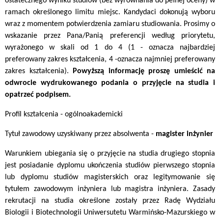
ostatecznego wyniku studiów (bez wyrównania do pełnej oceny) w
ramach określonego limitu miejsc. Kandydaci dokonują wyboru
wraz z momentem potwierdzenia zamiaru studiowania. Prosimy o
wskazanie przez Pana/Panią preferencji według priorytetu,
wyrażonego w skali od 1 do 4 (1 - oznacza najbardziej
preferowany zakres kształcenia, 4 -oznacza najmniej preferowany
zakres kształcenia).
Powyższą informację proszę umieścić na
odwrocie wydrukowanego podania o przyjęcie na studia i
opatrzeć podpisem.
Profil kształcenia - ogólnoakademicki
Tytuł zawodowy uzyskiwany przez absolwenta -
magister inżynier
Warunkiem ubiegania się o przyjęcie na studia drugiego stopnia
jest posiadanie dyplomu ukończenia studiów pierwszego stopnia
lub dyplomu studiów magisterskich oraz legitymowanie się
tytułem zawodowym inżyniera lub magistra inżyniera. Zasady
rekrutacji na studia określone zostały przez Radę Wydziału
Biologii i Biotechnologii Uniwersutetu Warmińsko-Mazurskiego w