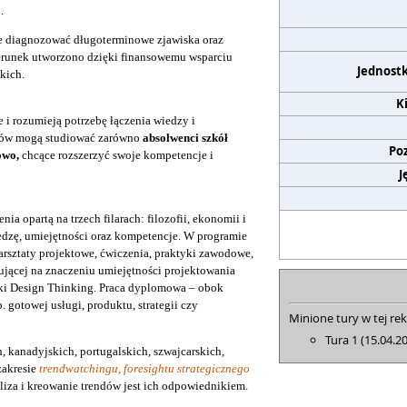
.
ie diagnozować długoterminowe zjawiska oraz
ierunek utworzono dzięki finansowemu wsparciu
Jednost
kich.
K
e i rozumieją potrzebę łączenia wiedzy i
endów mogą studiować zarówno
absolwenci szkół
Po
owo,
chcące rozszerzyć swoje kompetencje i
J
ia opartą na trzech filarach: filozofii, ekonomii i
iedzę, umiejętności oraz kompetencje. W programie
arsztaty projektowe, ćwiczenia, praktyki zawodowe,
kującej na znaczeniu umiejętności projektowania
ki Design Thinking. Praca dyplomowa – obok
 gotowej usługi, produktu, strategii czy
Minione tury w tej rek
Tura 1 (15.04.2
, kanadyjskich, portugalskich, szwajcarskich,
zakresie
trendwatchingu, foresightu strategicznego
aliza i kreowanie trendów jest ich odpowiednikiem.