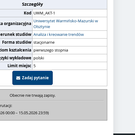
Szczegóły
Kod
UWM_AKT-1
Uniwersytet Warmińsko-Mazurski w
ka organizacyjna
Olsztynie
ierunek studiów
Analiza i kreowanie trendów
Forma studiów
stacjonarne
ziom kształcenia
pierwszego stopnia
ęzyki wykładowe
polski
Limit miejsc
5
Zadaj pytanie
Obecnie nie trwają zapisy.
rutacji:
026 00:00 – 15.05.2026 23:59)