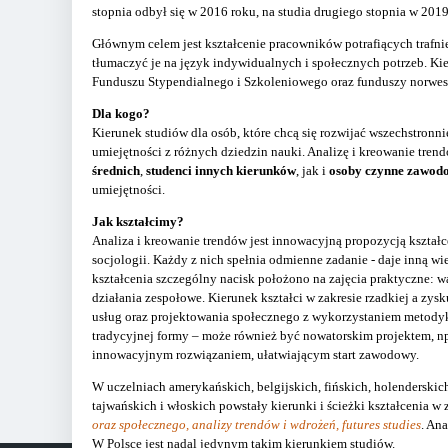
stopnia odbył się w 2016 roku, na studia drugiego stopnia w 2019
Głównym celem jest kształcenie pracowników potrafiących trafn
tłumaczyć je na język indywidualnych i społecznych potrzeb. K
Funduszu Stypendialnego i Szkoleniowego oraz funduszy norwes
Dla kogo?
Kierunek studiów dla osób, które chcą się rozwijać wszechstronni
umiejętności z różnych dziedzin nauki. Analizę i kreowanie tr
średnich
,
studenci innych kierunków
, jak i
osoby czynne zawod
umiejętności.
Jak kształcimy?
Analiza i kreowanie trendów jest innowacyjną propozycją kształcen
socjologii. Każdy z nich spełnia odmienne zadanie ‑ daje inną w
kształcenia szczególny nacisk położono na zajęcia praktyczne: w
działania zespołowe. Kierunek kształci w zakresie rzadkiej a zys
usług oraz projektowania społecznego z wykorzystaniem metody
tradycyjnej formy – może również być nowatorskim projektem, np.
innowacyjnym rozwiązaniem, ułatwiającym start zawodowy.
W uczelniach amerykańskich, belgijskich, fińskich, holenderskich
tajwańskich i włoskich powstały kierunki i ścieżki kształcenia w 
oraz społecznego, analizy trendów i wdrożeń, futures studies
. An
W Polsce jest nadal jedynym takim kierunkiem studiów.