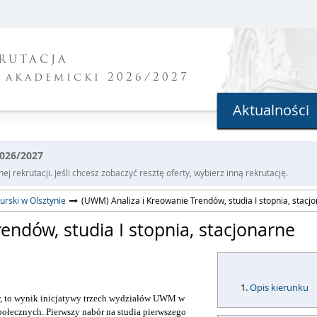
RUTACJA
 akademicki 2026/2027
Aktualności
2026/2027
j rekrutacji. Jeśli chcesz zobaczyć resztę oferty, wybierz inną rekrutację.
rski w Olsztynie
(UWM) Analiza i Kreowanie Trendów, studia I stopnia, stacj
endów, studia I stopnia, stacjonarne
Opis kierunku
ów, to wynik inicjatywy trzech wydziałów UWM w
łecznych. Pierwszy nabór na studia pierwszego