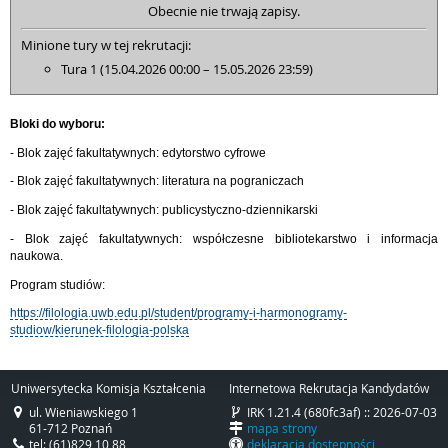
Obecnie nie trwają zapisy.
Minione tury w tej rekrutacji:
Tura 1 (15.04.2026 00:00 – 15.05.2026 23:59)
Bloki do wyboru:
- Blok zajęć fakultatywnych: edytorstwo cyfrowe
- Blok zajęć fakultatywnych: literatura na pograniczach
- Blok zajęć fakultatywnych: publicystyczno-dziennikarski
- Blok zajęć fakultatywnych: współczesne bibliotekarstwo i informacja
naukowa.
Program studiów:
https://filologia.uwb.edu.pl/student/programy-i-harmonogramy-
studiow/kierunek-filologia-polska
Uniwersytecka Komisja Kształcenia
Internetowa Rekrutacja Kandydatów
ul. Wieniawskiego 1
IRK 1.21.4 (680fc3af) :: 2026-07-03
61-712 Poznań
mapa strony
tel: (61)829 10 88
deklaracja dostępności