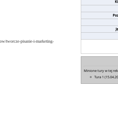
K
Po
J
iow/tworcze-pisanie-i-marketing-
Minione tury w tej rek
Tura 1 (15.04.2