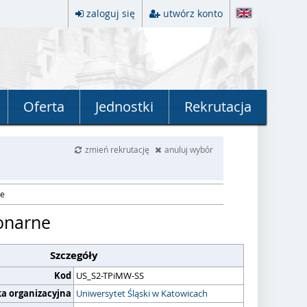
zaloguj się
utwórz konto
Oferta
Jednostki
Rekrutacja
zmień rekrutację
anuluj wybór
ne
jonarne
Szczegóły
Kod
US_S2-TPiMW-SS
ka organizacyjna
Uniwersytet Śląski w Katowicach