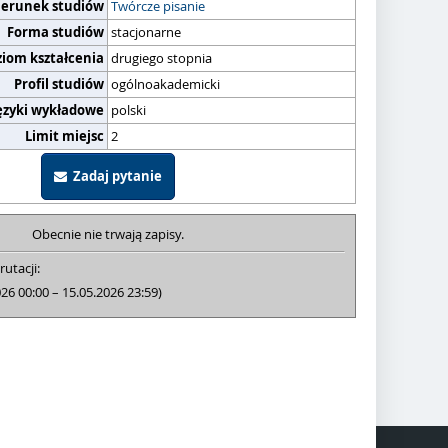
ierunek studiów
Twórcze pisanie
Forma studiów
stacjonarne
ziom kształcenia
drugiego stopnia
Profil studiów
ogólnoakademicki
ęzyki wykładowe
polski
Limit miejsc
2
Zadaj pytanie
Obecnie nie trwają zapisy.
rutacji:
026 00:00 – 15.05.2026 23:59)