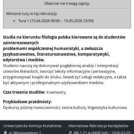
Obecnie nie trwają zapisy.
Minione tury w tej rekrutacji:
Tura 1 (15.04.2026 00:00 – 15.05.2026 23:59)
Studia na kierunku filologia polska kierowane są do studentów
zainteresowanych
problemami współczesnej humanistyki, a zwłaszcza
językoznawstwa, literaturoznawstwa,
komparatystyki,
edytorstwa i mediów.
Studenci nauczą się dokonywać pogłębionej analizy i interpretacji
utworów literackich, tworzyć teksty informacyjne i perswazyjne,
przygotowywać książki do druku, świadczyć usługi redakcyjne, a także
być aktywnym i profesjonalnym użytkownikiem mediów.
Czas trwania studiów:
4 semestry.
Przykładowe przedmioty:
Dyskursy późnej nowoczesności, teoria kultury, lingwistyka kulturowa.
Uniwersytecka Komisja Kształcenia
Internetowa Rekrutacja Kandydatów
ul. Wieniawskiego 1
IRK 1.21.4 (680fc3af) :: 2026-07-03