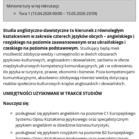
Minione tury w tej rekrutacji:
Tura 1 (15.04.2026 00:00 – 15.05.2026 23:59)
Studia anglistyczno-slawistyczne to kierunek z równoległym
kształceniem w zakresie czterech języków obcych – angielskiego i
rosyjskiego na poziomie zaawansowanym oraz ukraińskiego i
czeskiego na poziomie podstawowym.
Studiujący będą mieli
możliwość zdobycia wiedzy i umiejętności w dwóch obszarach
językowo-kulturowych, anglosaskim i słowiańskim, zarówno w sferze
międzykulturowych kompetencji komunikacyjnych, jak i w odniesieniu
do języka w turystyce, prawie, ekonomii i biznesie. Poza kompetencjami
komunikacyjnymi, absolwenci zdobywają również wiedzę dotyczącą
realiów społeczno-kulturowych krajów anglosaskich i słowiańskich.
UMIEJĘTNOŚCI UZYSKIWANE W TRAKCIE STUDIÓW
Nauczysz się:
posługiwać się językiem angielskim na poziomie C1 Europejskiego
Systemu Opisu Kształcenia Językowego oraz specjalistycznym
językiem angielskim w dziedzinie biznesu/turystyki,
posługiwać się językiem rosyjskim na poziomie B2 Europejskiego
Systemu Opisu Kształcenia Językowego oraz specjalistycznym