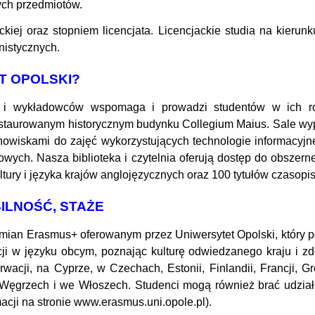
ych przedmiotów.
ackiej oraz stopniem licencjata. Licencjackie studia na kieru
nistycznych.
T OPOLSKI?
ch i wykładowców wspomaga i prowadzi studentów w ich roz
taurowanym historycznym budynku Collegium Maius. Sale wyp
owiskami do zajęć wykorzystujących technologie informacyj
inowych. Nasza biblioteka i czytelnia oferują dostęp do obszern
tury i języka krajów anglojęzycznych oraz 100 tytułów czasop
LNOŚĆ, STAŻE
mian Erasmus+ oferowanym przez Uniwersytet Opolski, który po
acji w języku obcym, poznając kulturę odwiedzanego kraju i
ji, na Cyprze, w Czechach, Estonii, Finlandii, Francji, Grec
na Węgrzech i we Włoszech. Studenci mogą również brać udzi
macji na stronie www.erasmus.uni.opole.pl).