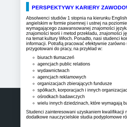
PERSPEKTYWY KARIERY ZAWODO
Absolwenci studiów 1 stopnia na kierunku
English
angielskim w formie pisemnej i ustnej na poziom
wymagającego zaawansowanej znajomości języka an
znajomości teorii i metod przekładu, znajomości 
na temat kultury Włoch. Ponadto, nasi studenci ko
informacji. Potrafią pracować efektywnie zarówno 
przygotowani do pracy, na przykład w:
biurach tłumaczeń
agencjach public relations
wydawnictwach
agencjach reklamowych
organizacjach zbierających fundusze
spółkach, korporacjach i innych organizacj
ośrodkach badawczych
wielu innych dziedzinach, które wymagają b
Studenci zainteresowani uzyskaniem kwalifikacji 
dodatkowe nauczycielskie studia podyplomowe ró