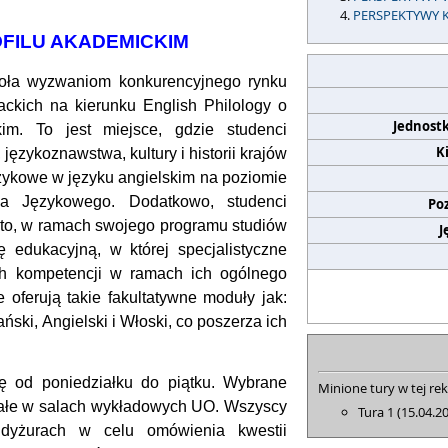
PERSPEKTYWY 
OFILU AKADEMICKIM
zoła wyzwaniom konkurencyjnego rynku
jackich na kierunku English Philology o
Jednost
im. To jest miejsce, gdzie studenci
K
językoznawstwa, kultury i historii krajów
ęzykowe w języku angielskim na poziomie
ia Językowego. Dodatkowo, studenci
Po
dto, w ramach swojego programu studiów
J
 edukacyjną, w której specjalistyczne
ch kompetencji w ramach ich ogólnego
 oferują takie fakultatywne moduły jak:
ński, Angielski i Włoski, co poszerza ich
ię od poniedziałku do piątku. Wybrane
Minione tury w tej rek
stałe w salach wykładowych UO. Wszyscy
Tura 1 (15.04.2
dyżurach w celu omówienia kwestii