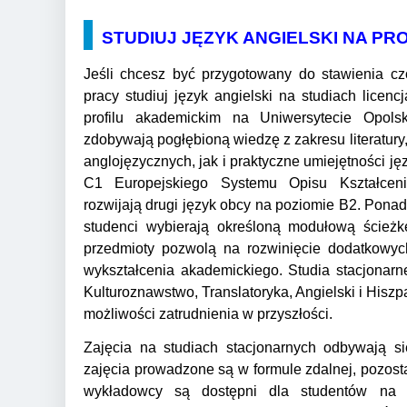
STUDIUJ JĘZYK ANGIELSKI NA PR
Jeśli chcesz być przygotowany do stawienia c
pracy studiuj język angielski na studiach licenc
profilu akademickim na Uniwersytecie Opolsk
zdobywają pogłębioną wiedzę z zakresu literatury, 
anglojęzycznych, jak i praktyczne umiejętności j
C1 Europejskiego Systemu Opisu Kształcen
rozwijają drugi język obcy na poziomie B2. Pona
studenci wybierają określoną modułową ścieżkę
przedmioty pozwolą na rozwinięcie dodatkowy
wykształcenia akademickiego. Studia stacjonarne
Kulturoznawstwo, Translatoryka, Angielski i Hiszpa
możliwości zatrudnienia w przyszłości.
Zajęcia na studiach stacjonarnych odbywają s
zajęcia prowadzone są w formule zdalnej, pozo
wykładowcy są dostępni dla studentów na 