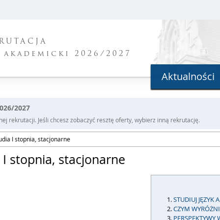
RUTACJA
 akademicki 2026/2027
Aktualności
2026/2027
j rekrutacji. Jeśli chcesz zobaczyć resztę oferty, wybierz inną rekrutację.
udia I stopnia, stacjonarne
 I stopnia, stacjonarne
STUDIUJ JĘZYK
CZYM WYRÓŻNIA
PERSPEKTYWY 