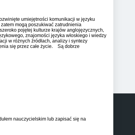
ozwinięte umiejętności komunikacji w języku
A zatem mogą poszukiwać zatrudnienia
eroko pojętej kulturze krajów anglojęzycznych,
językowego, znajomości języka włoskiego i wiedzy
cji w różnych źródłach, analizy i syntezy
enia się przez całe życie.
Są dobrze
dułem nauczycielskim lub zapisać się na