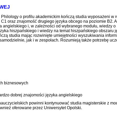
WEJ
 Philology o profilu akademickim
kończą studia wyposażeni w r
ie C1 oraz znajomość drugiego języka obcego na poziomie B2. 
gielskiego i, w zależności od wybranego modułu, wiedzy o sz
języka hiszpańskiego i wiedzy na temat hiszpańskiego obszaru 
ńczą studia mając rozwinięte umiejętności wyszukiwania informa
samodzielnie, jak i w zespołach. Rozumieją także potrzebę ucz
ach biznesowych
ardzo dobrej znajomości języka angielskiego
nauczycielskich powinni kontynuować studia magisterskie z mo
wnież oferowane przez Uniwersytet Opolski.