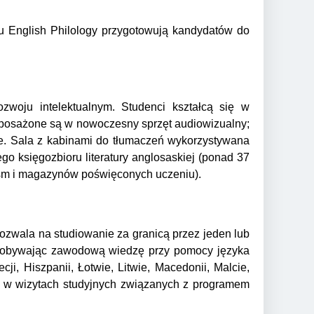
nku English Philology przygotowują kandydatów do
woju intelektualnym. Studenci kształcą się w
osażone są w nowoczesny sprzęt audiowizualny;
ne. Sala z kabinami do tłumaczeń wykorzystywana
ego księgozbioru literatury anglosaskiej (ponad 37
ism i magazynów poświęconych uczeniu).
zwala na studiowanie za granicą przez jeden lub
 zdobywając zawodową wiedzę przy pomocy języka
ji, Hiszpanii, Łotwie, Litwie, Macedonii, Malcie,
ał w wizytach studyjnych związanych z programem