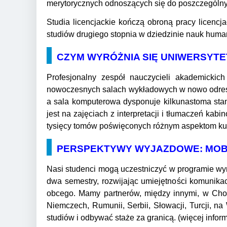
merytorycznych odnoszących się do poszczególn
Studia licencjackie kończą obroną pracy licencj
studiów drugiego stopnia w dziedzinie nauk huma
CZYM WYRÓŻNIA SIĘ UNIWERSYTE
Profesjonalny zespół nauczycieli akademicki
nowoczesnych salach wykładowych w nowo odres
a sala komputerowa dysponuje kilkunastoma stan
jest na zajęciach z interpretacji i tłumaczeń kab
tysięcy tomów poświęconych różnym aspektom kul
PERSPEKTYWY WYJAZDOWE: MOBI
Nasi studenci mogą uczestniczyć w programie wy
dwa semestry, rozwijając umiejętności komunik
obcego. Mamy partnerów, między innymi, w Chorwac
Niemczech, Rumunii, Serbii, Słowacji, Turcji, 
studiów i odbywać staże za granicą. (więcej infor