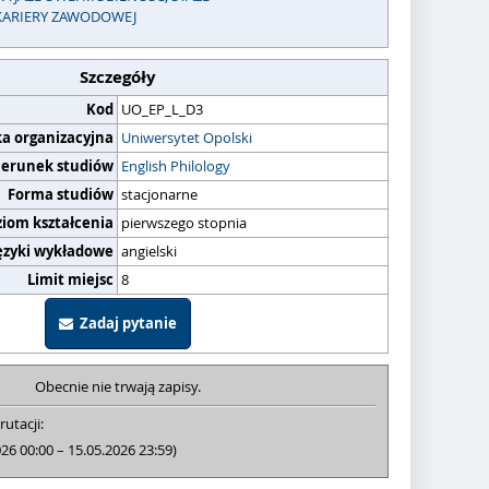
KARIERY ZAWODOWEJ
Szczegóły
Kod
UO_EP_L_D3
ka organizacyjna
Uniwersytet Opolski
ierunek studiów
English Philology
Forma studiów
stacjonarne
ziom kształcenia
pierwszego stopnia
ęzyki wykładowe
angielski
Limit miejsc
8
Zadaj pytanie
Obecnie nie trwają zapisy.
rutacji:
026 00:00 – 15.05.2026 23:59)