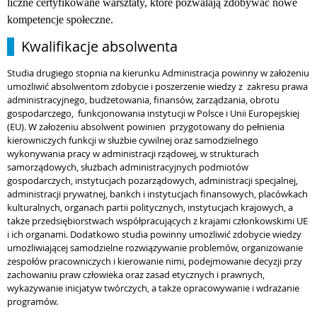
liczne certyfikowane warsztaty, które pozwalają zdobywać nowe
kompetencje społeczne.
Kwalifikacje absolwenta
Studia drugiego stopnia na kierunku Administracja powinny w założeniu
umożliwić absolwentom zdobycie i poszerzenie wiedzy z zakresu prawa
administracyjnego, budżetowania, finansów, zarządzania, obrotu
gospodarczego, funkcjonowania instytucji w Polsce i Unii Europejskiej
(EU). W założeniu absolwent powinien przygotowany do pełnienia
kierowniczych funkcji w służbie cywilnej oraz samodzielnego
wykonywania pracy w administracji rządowej, w strukturach
samorządowych, służbach administracyjnych podmiotów
gospodarczych, instytucjach pozarządowych, administracji specjalnej,
administracji prywatnej, bankch i instytucjach finansowych, placówkach
kulturalnych, organach partii politycznych, instytucjach krajowych, a
także przedsiębiorstwach współpracujących z krajami członkowskimi UE
i ich organami. Dodatkowo studia powinny umożliwić zdobycie wiedzy
umożliwiającej samodzielne rozwiązywanie problemów, organizowanie
zespołów pracowniczych i kierowanie nimi, podejmowanie decyzji przy
zachowaniu praw człowieka oraz zasad etycznych i prawnych,
wykazywanie inicjatyw twórczych, a także opracowywanie i wdrażanie
programów.