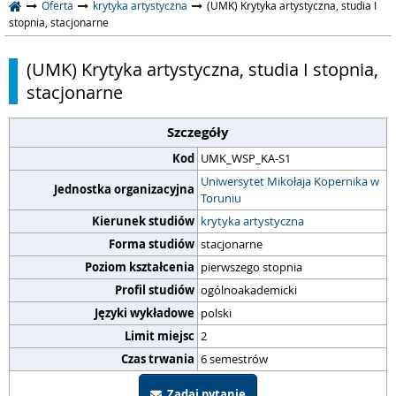
Oferta
krytyka artystyczna
(UMK) Krytyka artystyczna, studia I
stopnia, stacjonarne
(UMK) Krytyka artystyczna, studia I stopnia,
stacjonarne
Szczegóły
Kod
UMK_WSP_KA-S1
Uniwersytet Mikołaja Kopernika w
Jednostka organizacyjna
Toruniu
Kierunek studiów
krytyka artystyczna
Forma studiów
stacjonarne
Poziom kształcenia
pierwszego stopnia
Profil studiów
ogólnoakademicki
Języki wykładowe
polski
Limit miejsc
2
Czas trwania
6 semestrów
Zadaj pytanie