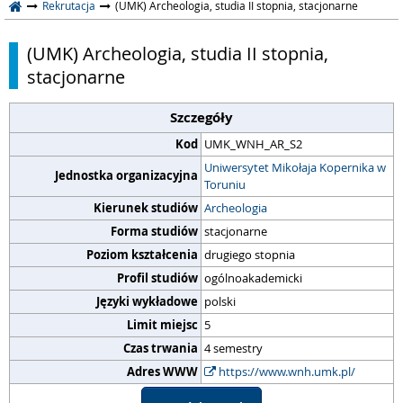
Rekrutacja
(UMK) Archeologia, studia II stopnia, stacjonarne
(UMK) Archeologia, studia II stopnia,
stacjonarne
Szczegóły
Kod
UMK_WNH_AR_S2
Uniwersytet Mikołaja Kopernika w
Jednostka organizacyjna
Toruniu
Kierunek studiów
Archeologia
Forma studiów
stacjonarne
Poziom kształcenia
drugiego stopnia
Profil studiów
ogólnoakademicki
Języki wykładowe
polski
Limit miejsc
5
Czas trwania
4 semestry
Adres WWW
https://www.wnh.umk.pl/