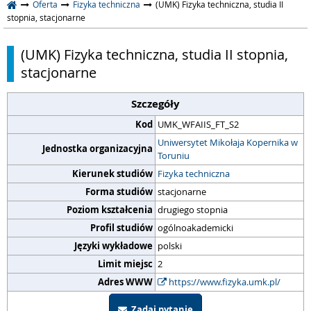
Oferta
Fizyka techniczna
(UMK) Fizyka techniczna, studia II
stopnia, stacjonarne
(UMK) Fizyka techniczna, studia II stopnia,
stacjonarne
Szczegóły
Kod
UMK_WFAIIS_FT_S2
Uniwersytet Mikołaja Kopernika w
Jednostka organizacyjna
Toruniu
Kierunek studiów
Fizyka techniczna
Forma studiów
stacjonarne
Poziom kształcenia
drugiego stopnia
Profil studiów
ogólnoakademicki
Języki wykładowe
polski
Limit miejsc
2
Adres WWW
https://www.fizyka.umk.pl/
Zadaj pytanie