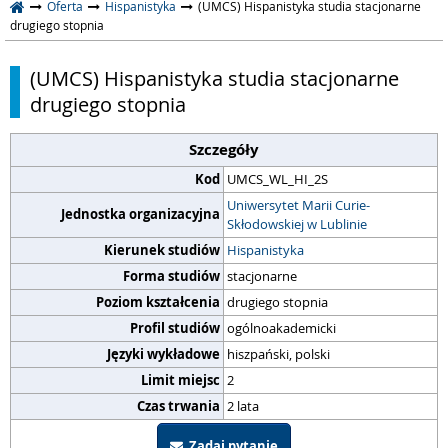
Oferta
Hispanistyka
(UMCS) Hispanistyka studia stacjonarne
drugiego stopnia
(UMCS) Hispanistyka studia stacjonarne
drugiego stopnia
Szczegóły
Kod
UMCS_WL_HI_2S
Uniwersytet Marii Curie-
Jednostka organizacyjna
Skłodowskiej w Lublinie
Kierunek studiów
Hispanistyka
Forma studiów
stacjonarne
Poziom kształcenia
drugiego stopnia
Profil studiów
ogólnoakademicki
Języki wykładowe
hiszpański, polski
Limit miejsc
2
Czas trwania
2 lata
Zadaj pytanie