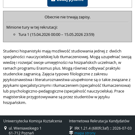
Obecnie nie trwają zapisy.
Minione tury w tej rekrutacji:
Tura 1 (15.04.2026 00:00 – 15.05.2026 23:59)
Studenci hispanistyki mają możliwość studiowania jednej z dwóch
specjalności: nauczycielskiej lub tłumaczeniowej. Mogą uzupełniać swoją
wiedzę i rozwijać swoje umiejętności na hiszpańskich uczelniach, w
ramach programu Erasmus plus. Mogą również odbywać praktyki
studenckie zagranicą. Zajęcia typowo filologiczne z zakresu
językoznawstwa i literaturoznawstwa uzupełnione są o takie związane z
językami specjalistycznymi i tłumaczeniem (specjalność tłumaczeniowa)
lub psychologiczno-pedagogiczne (specjalność nauczycielska). Prace
magisterskie przygotowywane są przez studentów w języku
hiszpańskim.
Uniwersytecka Komisja Kształcenia
Internetowa Rekrutacja Kandydatów
ul. Wieniawskiego 1
IRK 1.21.4 (680fc3af) :: 2026-07-03
61-712 Poznań
mapa strony