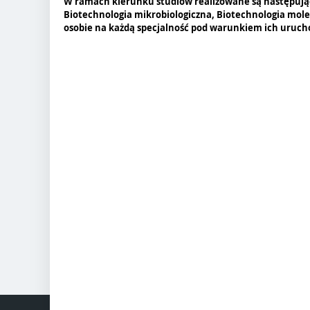
W ramach kierunku studiów realizowane są następując
Biotechnologia mikrobiologiczna, Biotechnologia molek
osobie na każdą specjalność pod warunkiem ich uruch