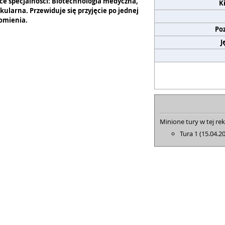
e specjalności: Biotechnologia medyczna,
K
ularna. Przewiduje się przyjęcie po jednej
omienia.
Po
J
Minione tury w tej rek
Tura 1 (15.04.2