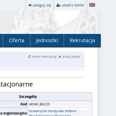
zaloguj się
utwórz konto
Oferta
Jednostki
Rekrutacja
zmień rekrutację
anuluj wybór
stacjonarne
Szczegóły
Kod
UKSW_BGC2S
Uniwersytet Kardynała Stefana
ka organizacyjna
Wyszyńskiego w Warszawie