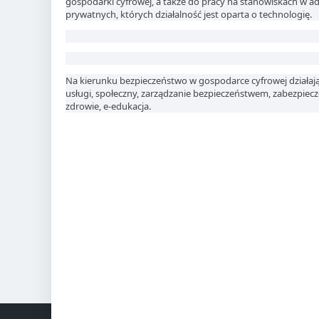
gospodarki cyfrowej, a także do pracy na stanowiskach w ad
prywatnych, których działalność jest oparta o technologię.
Na kierunku bezpieczeństwo w gospodarce cyfrowej działają 
usługi, społeczny, zarządzanie bezpieczeństwem, zabezpiecz
zdrowie, e-edukacja.