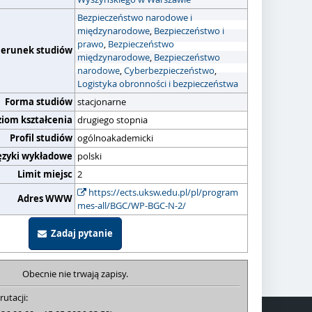
Bezpieczeństwo narodowe i
międzynarodowe
,
Bezpieczeństwo i
prawo
,
Bezpieczeństwo
ierunek studiów
międzynarodowe
,
Bezpieczeństwo
narodowe
,
Cyberbezpieczeństwo
,
Logistyka obronności i bezpieczeństwa
Forma studiów
stacjonarne
ziom kształcenia
drugiego stopnia
Profil studiów
ogólnoakademicki
ęzyki wykładowe
polski
Limit miejsc
2
https://ects.uksw.edu.pl/pl/program
Adres WWW
mes-all/BGC/WP-BGC-N-2/
Zadaj pytanie
Obecnie nie trwają zapisy.
rutacji: