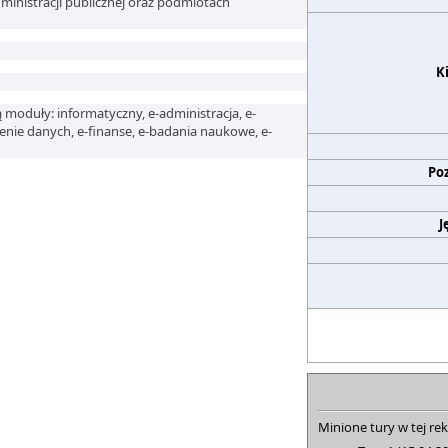
ministracji publicznej oraz podmiotach
K
moduły: informatyczny, e-administracja, e-
enie danych, e-finanse, e-badania naukowe, e-
Po
J
Minione tury w tej rek