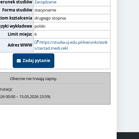
ierunek studiów
Zarządzanie
Forma studiów
stacjonarne
ziom kształcenia
drugiego stopnia
ęzyki wykładowe
polski
Limit miejsc
6
https://studia.uj.edu.pl/kierunki/wzik
Adres WWW
s/zarzad.medi.rekl
Zadaj pytanie
Obecnie nie trwają zapisy.
rutacji:
026 00:00 – 15.05.2026 23:59)