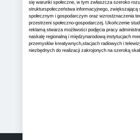
się warunki społeczne, w tym zwłaszcza szeroko roz
struktur
społeczeństwa informacyjnego, zwiększającą si
społecznym i gospodarczym oraz wzrost
znaczenia te
przestrzeni społeczno-gospodarczej. Ukończenie stud
reklamą stwarza możliwości podjęcia pracy administra
na
skalę regionalną i międzynarodową instytucjach med
przemysłów kreatywnych,
stacjach radiowych i telewi
niezbędnych do realizacji zakrojonych na szeroką ska