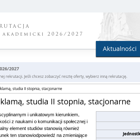
RUTACJA
 akademicki 2026/2027
Aktualności
2026/2027
j rekrutacji. Jeśli chcesz zobaczyć resztę oferty, wybierz inną rekrutację.
klamą, studia II stopnia, stacjonarne
klamą, studia II stopnia, stacjonarne
yscyplinarnym i unikatowym kierunkiem,
kości z naukami o komunikacji społecznej i
ralny element studiów stanowią również
Jednost
runek ten stanowi
odpowiedź na zmieniające