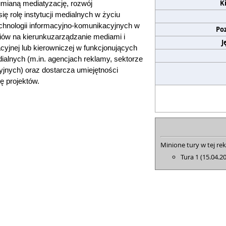
K
umianą mediatyzację, rozwój
ę rolę instytucji medialnych w życiu
chnologii informacyjno-komunikacyjnych w
Po
iów na kierunku
zarządzanie mediami i
J
cyjnej lub kierowniczej w funkcjonujących
ialnych (m.in. agencjach reklamy, sektorze
zyjnych) oraz dostarcza umiejętności
lę
projektów.
Minione tury w tej rek
Tura 1 (15.04.2