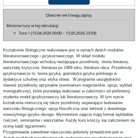
Obecnie nie trwają zapisy.
Minione tury w tej rekrutacji:
Tura 1 (15.04.2026 00:00 – 15.05.2026 23:59)
Kształcenie filologiczne realizowane jest w ramach dwóch modułów:
literaturoznawczego i językoznawczego. W skład modułu
literaturoznawczego wchodzą następujące przedmioty: teoria literatury,
warsztaty krytyczne, literatura po 1989 roku, literatura obca. Przedmioty
językoznawcze to: teoria języka, gramatyka języka polskiego w
dydaktyce szkolnej oraz etyka słowa. W programie uwzględniono
również przedmioty opcjonalne (seminarium magisterskie, opcja, wykład
monograficzny), które pozwalają realizować w zależności od preferencji
studenta moduł językoznawczy lub literaturoznawczy. W tym nurcie
kształcenia mieszczą się także przedmioty wspierające budowanie
warsztatu filologicznego: opcja filozoficzna oraz lektorat z dowolnego
nowożytnego języka obcego. Wymienione zajęcia mają format wykładów,
ćwiczeń, seminariów i warsztatów. Każdy kurs kończy się zaliczeniem na
ocenę bądź egzaminem.
Przygotowanie zawodowe nauczyciela polonisty prowadzone jest w
dwóch modułach przedmiotowych: pedagogiczno-psychologicznym oraz