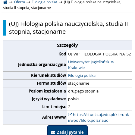
Oferta
Filologia polska
(UJ) Filologia polska nauczycielska,
studia II stopnia, stacjonarne
(UJ) Filologia polska nauczycielska, studia II
stopnia, stacjonarne
Szczegóły
Kod
UJ_WP_FILOLOGIA_POLSKA_NA_S2
Uniwersytet Jagielloński w
Jednostka organizacyjna
Krakowie
Kierunek studiów
Filologia polska
Forma studiów
stacjonarne
Poziom kształcenia
drugiego stopnia
Języki wykładowe
polski
Limit miejsc
2
https://studia.uj.edu.pl/kierunk
Adres WWW
i/wpol/filolo.pols.nauc
Zadaj pytanie