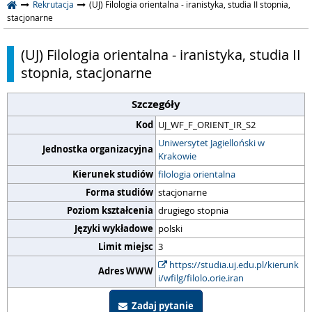
Rekrutacja
(UJ) Filologia orientalna - iranistyka, studia II stopnia,
stacjonarne
(UJ) Filologia orientalna - iranistyka, studia II
stopnia, stacjonarne
Szczegóły
Kod
UJ_WF_F_ORIENT_IR_S2
Uniwersytet Jagielloński w
Jednostka organizacyjna
Krakowie
Kierunek studiów
filologia orientalna
Forma studiów
stacjonarne
Poziom kształcenia
drugiego stopnia
Języki wykładowe
polski
Limit miejsc
3
https://studia.uj.edu.pl/kierunk
Adres WWW
i/wfilg/filolo.orie.iran
Zadaj pytanie