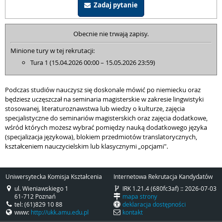
Zadaj pytanie
Obecnie nie trwają zapisy.
Minione tury w tej rekrutacji:
Tura 1 (15.04.2026 00:00 – 15.05.2026 23:59)
Podczas studiów nauczysz się doskonale mówić po niemiecku oraz
będziesz uczęszczał na seminaria magisterskie w zakresie lingwistyki
stosowanej, literaturoznawstwa lub wiedzy o kulturze, zajęcia
specjalistyczne do seminariów magisterskich oraz zajęcia dodatkowe,
wśród których możesz wybrać pomiędzy nauką dodatkowego języka
(specjalizacja językowa), blokiem przedmiotów translatorycznych,
kształceniem nauczycielskim lub klasycznymi „opcjami".
Uniwersytecka Komisja Kształcenia
Internetowa Rekrutacja Kandydatów
ul. Wieniawskiego 1
IRK 1.21.4 (680fc3af) :: 2026-07-03
61-712 Poznań
mapa strony
tel: (61)829 10 88
deklaracja dostępności
www:
http://ukk.amu.edu.pl
kontakt