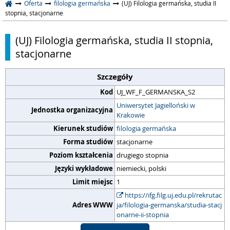
Oferta
filologia germańska
(UJ) Filologia germańska, studia II
stopnia, stacjonarne
(UJ) Filologia germańska, studia II stopnia,
stacjonarne
Szczegóły
Kod
UJ_WF_F_GERMANSKA_S2
Uniwersytet Jagielloński w
Jednostka organizacyjna
Krakowie
Kierunek studiów
filologia germańska
Forma studiów
stacjonarne
Poziom kształcenia
drugiego stopnia
Języki wykładowe
niemiecki, polski
Limit miejsc
1
https://ifg.filg.uj.edu.pl/rekrutac
Adres WWW
ja/filologia-germanska/studia-stacj
onarne-ii-stopnia