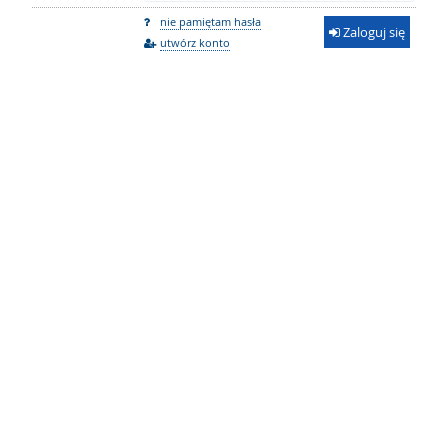
nie pamiętam hasła
Zaloguj się
utwórz konto