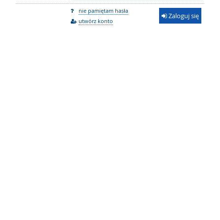
nie pamiętam hasła
Zaloguj się
utwórz konto