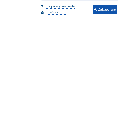
nie pamiętam hasła
Zaloguj się
utwórz konto