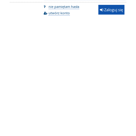
nie pamiętam hasła
Zaloguj się
utwórz konto