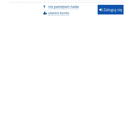
nie pamiętam hasła
Zaloguj się
utwórz konto